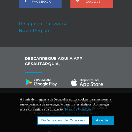
FACEBOOK
GOOGLE
Recuperar Password
Novo Registo
DESCARREGUE AQUI A APP
GESAUTARQUIA,
A Junta de Freguesia de Sebadelhe utiliza cookies para melhorar a
© 2026 Junta de Freguesia de Sebadelhe. Todos
sua experiência de navegação e para fins estatísticos. Ao navegar
os direitos reservados |
Termos e Condições
|
*
está a consentir a sua utilização.
Termos e Condições
Chamada para a rede fixa nacional.
Definiçoes de Cookies
Aceitar
Desenvolvido por: