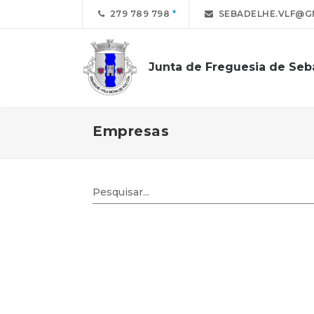
279 789 798
SEBADELHE.VLF@G
Junta de Freguesia de Se
Empresas