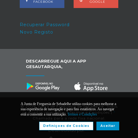
FACEBOOK
GOOGLE
Recuperar Password
Novo Registo
DESCARREGUE AQUI A APP
GESAUTARQUIA,
A Junta de Freguesia de Sebadelhe utiliza cookies para melhorar a
© 2026 Junta de Freguesia de Sebadelhe. Todos
sua experiência de navegação e para fins estatísticos. Ao navegar
os direitos reservados |
Termos e Condições
|
*
está a consentir a sua utilização.
Termos e Condições
Chamada para a rede fixa nacional.
Definiçoes de Cookies
Aceitar
Desenvolvido por: