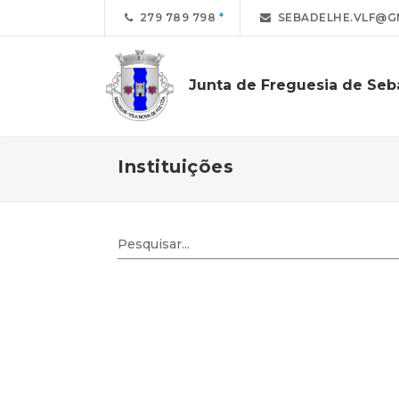
279 789 798
SEBADELHE.VLF@G
Junta de Freguesia de Se
Instituições