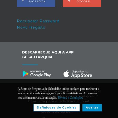
FACEBOOK
GOOGLE
Recuperar Password
Novo Registo
DESCARREGUE AQUI A APP
GESAUTARQUIA,
A Junta de Freguesia de Sebadelhe utiliza cookies para melhorar a
© 2026 Junta de Freguesia de Sebadelhe. Todos
sua experiência de navegação e para fins estatísticos. Ao navegar
os direitos reservados |
Termos e Condições
|
*
está a consentir a sua utilização.
Termos e Condições
Chamada para a rede fixa nacional.
Definiçoes de Cookies
Aceitar
Desenvolvido por: