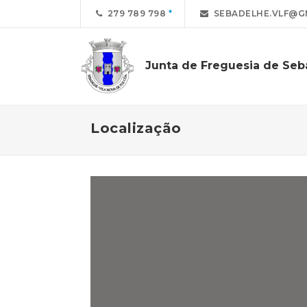
279 789 798
SEBADELHE.VLF@G
Junta de Freguesia de Se
Localização