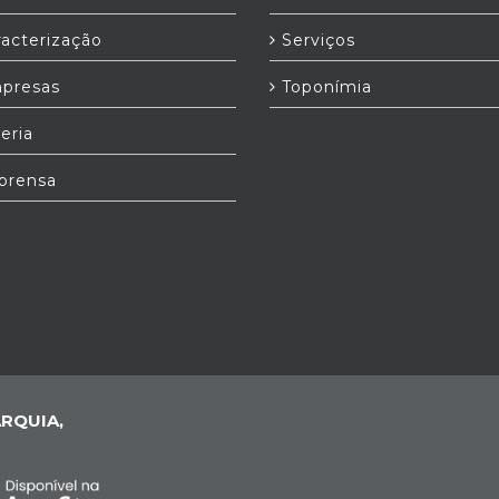
acterização
Serviços
presas
Toponímia
eria
prensa
RQUIA,