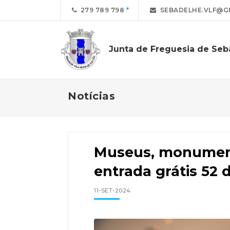
279 789 798
SEBADELHE.VLF@G
Junta de Freguesia de Se
Notícias
Museus, monument
entrada grátis 52 
11-SET-2024