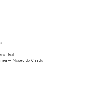
a
iro Real
ânea — Museu do Chiado