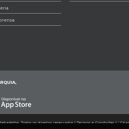
eria
prensa
RQUIA,
ebadelhe. Todos os direitos reservados |
Termos e Condições
|
*
Cham